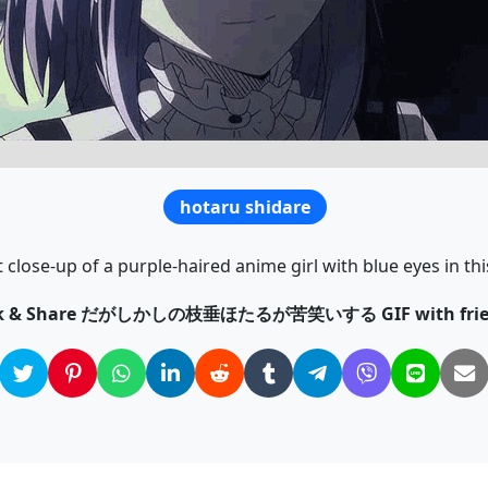
hotaru shidare
 close-up of a purple-haired anime girl with blue eyes in thi
ck & Share だがしかしの枝垂ほたるが苦笑いする GIF with frie