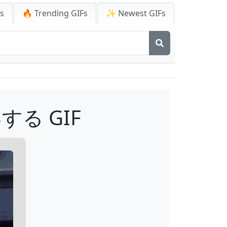
Fs
🔥 Trending GIFs
✨ Newest GIFs
る GIF